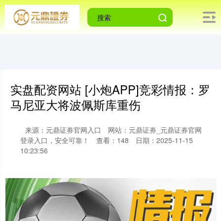
实盘配资网站 [小炮APP]竞彩情报：罗
马尼亚大将波佩斯库重伤
来源：元鼎证券官网入口
网站：元鼎证券_元鼎证券官网
登录入口，安全可靠！
查看：148
日期：2025-11-15
10:23:56