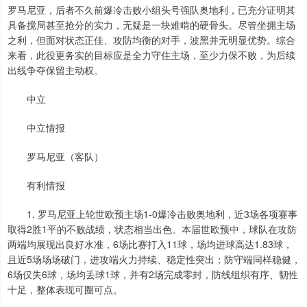
罗马尼亚，后者不久前爆冷击败小组头号强队奥地利，已充分证明其
具备搅局甚至抢分的实力，无疑是一块难啃的硬骨头。尽管坐拥主场
之利，但面对状态正佳、攻防均衡的对手，波黑并无明显优势。综合
来看，此役更务实的目标应是全力守住主场，至少力保不败，为后续
出线争夺保留主动权。
中立
中立情报
罗马尼亚（客队）
有利情报
1. 罗马尼亚上轮世欧预主场1-0爆冷击败奥地利，近3场各项赛事
取得2胜1平的不败战绩，状态相当出色。本届世欧预中，球队在攻防
两端均展现出良好水准，6场比赛打入11球，场均进球高达1.83球，
且近5场场场破门，进攻端火力持续、稳定性突出；防守端同样稳健，
6场仅失6球，场均丢球1球，并有2场完成零封，防线组织有序、韧性
十足，整体表现可圈可点。