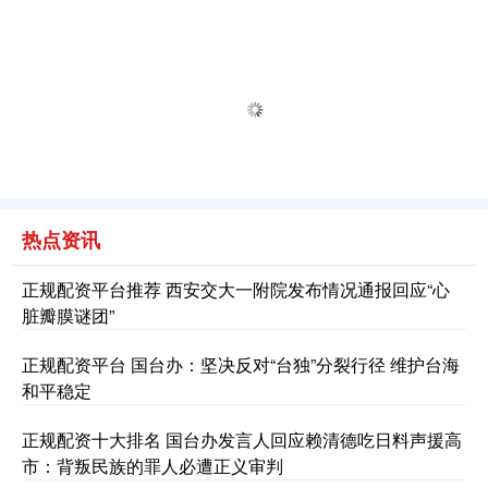
热点资讯
正规配资平台推荐 西安交大一附院发布情况通报回应“心
脏瓣膜谜团”
正规配资平台 国台办：坚决反对“台独”分裂行径 维护台海
和平稳定
正规配资十大排名 国台办发言人回应赖清德吃日料声援高
市：背叛民族的罪人必遭正义审判