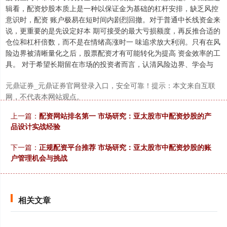
辑看，配资炒股本质上是一种以保证金为基础的杠杆安排，缺乏风控
意识时，配资 账户极易在短时间内剧烈回撤。对于普通中长线资金来
说，更重要的是先设定好本 期可接受的最大亏损额度，再反推合适的
仓位和杠杆倍数，而不是在情绪高涨时一 味追求放大利润。只有在风
险边界被清晰量化之后，股票配资才有可能转化为提高 资金效率的工
具。 对于希望长期留在市场的投资者而言，认清风险边界、学会与
元鼎证券_元鼎证券官网登录入口，安全可靠！提示：本文来自互联
网，不代表本网站观点。
上一篇：
配资网站排名第一 市场研究：亚太股市中配资炒股的产
品设计实战经验
下一篇：
正规配资平台推荐 市场研究：亚太股市中配资炒股的账
户管理机会与挑战
相关文章