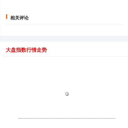
相关评论
大盘指数行情走势