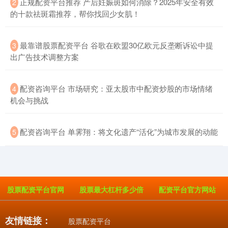
​正规配资平台推荐 产后妊娠斑如何消除？2025年安全有效
2
的十款祛斑霜推荐，帮你找回少女肌！
​最靠谱股票配资平台 谷歌在欧盟30亿欧元反垄断诉讼中提
3
出广告技术调整方案
​配资咨询平台 市场研究：亚太股市中配资炒股的市场情绪
4
机会与挑战
​配资咨询平台 单霁翔：将文化遗产“活化”为城市发展的动能
5
股票配资平台官网
股票最大杠杆多少倍
配资平台官方网站
友情链接：
股票配资平台