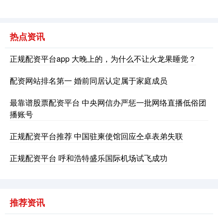
热点资讯
深证成指
14049.58
-94.63
-0.67%
正规配资平台app 大晚上的，为什么不让火龙果睡觉？
配资网站排名第一 婚前同居认定属于家庭成员
最靠谱股票配资平台 中央网信办严惩一批网络直播低俗团
播账号
正规配资平台推荐 中国驻柬使馆回应仝卓表弟失联
沪深300
4631.81
-26.35
-0.57%
正规配资平台 呼和浩特盛乐国际机场试飞成功
推荐资讯