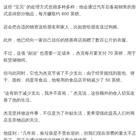
上证综指
3878.55
+0.12
0.00%
这些 “宝贝” 的处理方式也很多种多样：他会通过汽车后备箱销售的形
式卖掉部分物品，每月赚取约 600 英镑。
还会把合适的物资送给朋友和家人，比如曾给朋友送过狗粮。
此外，他已经向一家自己信任的慈善商店捐赠了数百公斤的衣服。
不过，这项 “副业” 也需要一定成本 ，杰克每月要支付 70 英镑，用于
租赁储物间。
深证成指
14058.38
-85.82
-0.61%
但与此同时，它也为杰克节省了不少支出：由于经常能找到面包、饼
干、面粉、鸡蛋等食品，他每周的食品店开销减少了 50 英镑。
“这有助于减少支出，我并不富裕，” 杰克说，这份额外的收入切实改
善了他的生活。
杰克坚持做这件事，不仅是为了补贴生活，更希望借此提高人们对商
店丢弃物品的关注。
他提到：“几年前，捡垃圾是不受欢迎的，但我们现在浪费的量太不正
沪深300
4632.67
-25.48
-0.55%
常了，我正在通过确保这些物品再次被使用。”