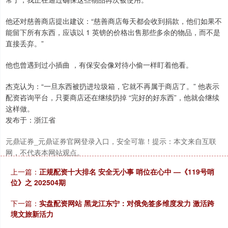
他还对慈善商店提出建议：“慈善商店每天都会收到捐款，他们如果不
能留下所有东西，应该以 1 英镑的价格出售那些多余的物品，而不是
直接丢弃。”
他也曾遇到过小插曲 ，有保安会像对待小偷一样盯着他看。
杰克认为：“一旦东西被扔进垃圾箱，它就不再属于商店了。” 他表示
北证50
1119.72
+0.26
+0.02%
配资咨询平台，只要商店还在继续扔掉 “完好的好东西”，他就会继续
这样做。
发布于：浙江省
元鼎证券_元鼎证券官网登录入口，安全可靠！提示：本文来自互联
网，不代表本网站观点。
上一篇：
正规配资十大排名 安全无小事 哨位在心中 —《119号哨
位》之 202504期
创业板指
3493.39
-41.75
-1.18%
下一篇：
实盘配资网站 黑龙江东宁：对俄免签多维度发力 激活跨
境文旅新活力