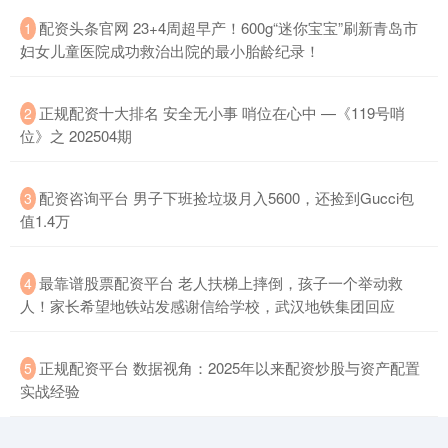
​配资头条官网 23+4周超早产！600g“迷你宝宝”刷新青岛市
1
妇女儿童医院成功救治出院的最小胎龄纪录！
北证50
1119.43
-0.03
-0.00%
​正规配资十大排名 安全无小事 哨位在心中 —《119号哨
2
位》之 202504期
​配资咨询平台 男子下班捡垃圾月入5600，还捡到Gucci包
3
值1.4万
创业板指
3490.14
-45.01
-1.27%
​最靠谱股票配资平台 老人扶梯上摔倒，孩子一个举动救
4
人！家长希望地铁站发感谢信给学校，武汉地铁集团回应
​正规配资平台 数据视角：2025年以来配资炒股与资产配置
5
实战经验