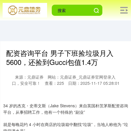
配资咨询平台 男子下班捡垃圾月入
5600，还捡到Gucci包值1.4万
来源：元鼎证券
网站：元鼎证券_元鼎证券官网登录入
口，安全可靠！
查看：225
日期：2025-11-17 05:28:01
34 岁的杰克・史蒂文斯（Jake Stevens）来自英国朴茨茅斯配资咨询
平台，从事招聘工作，他有一个特殊的 “副业”
就是每晚花约 4 小时在商店的垃圾箱中翻找“垃圾”，当地人称他为 “垃
圾箱潜水员”。