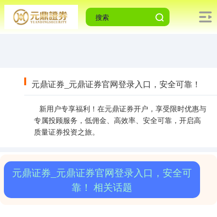
元鼎证券_元鼎证券官网登录入口，安全可靠！
新用户专享福利！在元鼎证券开户，享受限时优惠与
专属投顾服务，低佣金、高效率、安全可靠，开启高
质量证券投资之旅。
元鼎证券_元鼎证券官网登录入口，安全可
靠！ 相关话题