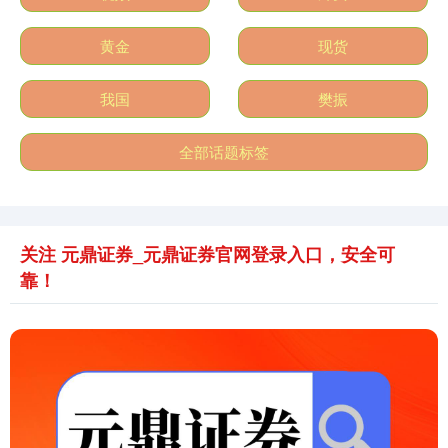
黄金
现货
我国
樊振
全部话题标签
关注 元鼎证券_元鼎证券官网登录入口，安全可
靠！