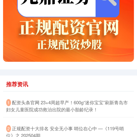
推荐资讯
配资头条官网 23+4周超早产！600g“迷你宝宝”刷新青岛市
1
妇女儿童医院成功救治出院的最小胎龄纪录！
正规配资十大排名 安全无小事 哨位在心中 —《119号哨
2
位》之 202504期