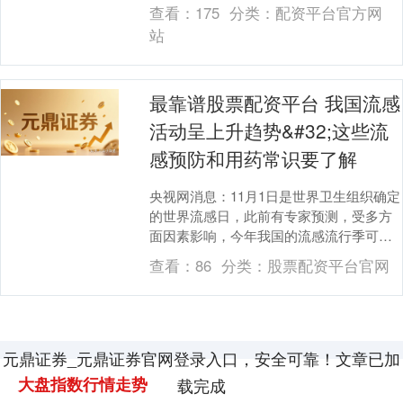
底，实现医养结合政策不断完善，服务体
查看：
175
分类：
配资平台官方网
系更....
站
最靠谱股票配资平台 我国流感
活动呈上升趋势&#32;这些流
感预防和用药常识要了解
央视网消息：11月1日是世界卫生组织确定
的世界流感日，此前有专家预测，受多方
面因素影响，今年我国的流感流行季可能
提前到来。中国疾控中心10月30日晚最新
查看：
86
分类：
股票配资平台官网
发布的流....
元鼎证券_元鼎证券官网登录入口，安全可靠！文章已加
大盘指数行情走势
载完成