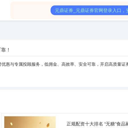
配资平台官网
股票最大杠杆多少倍
配资平
元鼎证券_元鼎证券官网登录入口，
可靠！
时优惠与专属投顾服务，低佣金、高效率、安全可靠，开启高质量证
正规配资十大排名 “无糖”食品藏