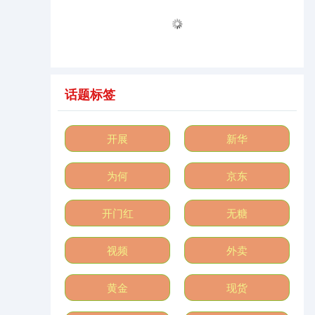
话题标签
深证成指
14311.01
+200.89
+1.42%
开展
新华
为何
京东
开门红
无糖
视频
外卖
沪深300
4694.44
+43.13
+0.93%
黄金
现货