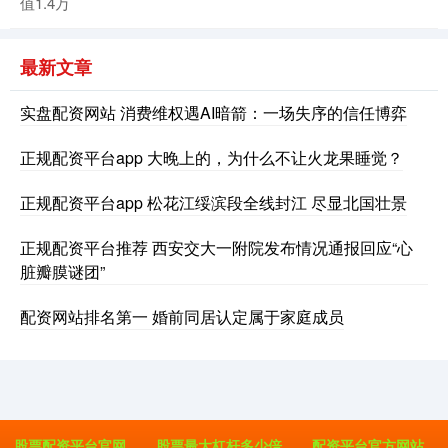
值1.4万
最新文章
实盘配资网站 消费维权遇AI暗箭：一场失序的信任博弈
正规配资平台app 大晚上的，为什么不让火龙果睡觉？
正规配资平台app 松花江绥滨段全线封江 尽显北国壮景
正规配资平台推荐 西安交大一附院发布情况通报回应“心
脏瓣膜谜团”
配资网站排名第一 婚前同居认定属于家庭成员
股票配资平台官网
股票最大杠杆多少倍
配资平台官方网站