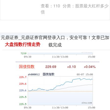
正式纳入国家免疫规划，2011年11月1....
查看：
110
分类：
股票最大杠杆多少
倍
基金指数
7242.10
+12.30
+0.17%
元鼎证券_元鼎证券官网登录入口，安全可靠！文章已加
大盘指数行情走势
载完成
国债指数
229.69
+0.10
+0.04%