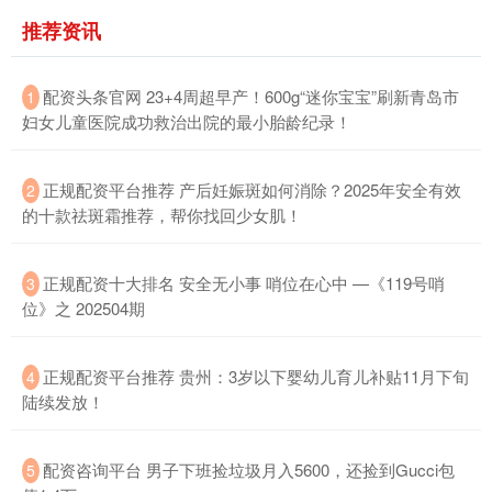
推荐资讯
配资头条官网 23+4周超早产！600g“迷你宝宝”刷新青岛市
1
妇女儿童医院成功救治出院的最小胎龄纪录！
正规配资平台推荐 产后妊娠斑如何消除？2025年安全有效
2
的十款祛斑霜推荐，帮你找回少女肌！
正规配资十大排名 安全无小事 哨位在心中 —《119号哨
3
位》之 202504期
正规配资平台推荐 贵州：3岁以下婴幼儿育儿补贴11月下旬
4
陆续发放！
配资咨询平台 男子下班捡垃圾月入5600，还捡到Gucci包
5