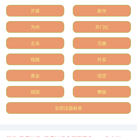
开展
新华
为何
开门红
京东
无糖
视频
外卖
黄金
现货
我国
樊振
全部话题标签