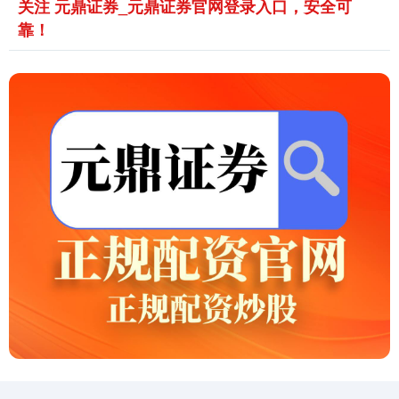
关注 元鼎证券_元鼎证券官网登录入口，安全可
靠！